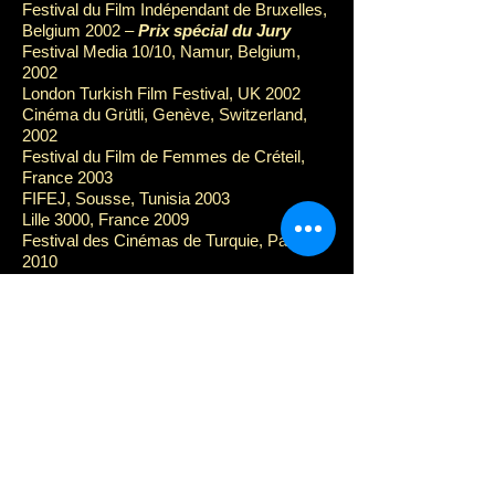
Festival du Film Indépendant de Bruxelles,
Belgium 2002 –
Prix spécial du Jury
Festival Media 10/10, Namur, Belgium,
2002
London Turkish Film Festival, UK 2002
Cinéma du Grütli, Genève, Switzerland,
2002
Festival du Film de Femmes de Créteil,
France 2003
FIFEJ, Sousse, Tunisia 2003
Lille 3000, France 2009
Festival des Cinémas de Turquie, Paris,
2010
Travelling Istanbul, Rennes, France 2010
Maison des cultures de Molenbeek,
Brussels, Belgium 2011
Kolaj Istanbul, La Gaîté Lyrique, Paris,
France 2011
Festival du Film Oriental de Genève,
Suisse, 2012
Scène Grand Istanbul, Toulon, France
2014
Mini string maxi ring, cinéma NOVA,
Brussels, Belgium 2015