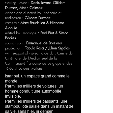
starring - avec
: Denis Lavant, Güldem
Durmaz, Metin Cekmez
written and directed by - scénario et
réalisation :
Güldem Durmaz
camera :
Marc Baudrillart & Hichame
Alaouie
edited by - montage
:
Fred Piet & Simon
Backès
sound - son
:
Emmanuel de Boissieu
production :
Tabula Rasa / Julien Sigalas
with support of - avec l’aide du : Centre du
Cinéma et de l’Audiovisuel de la
Communauté française de Belgique et des
Télédistributeurs wallons
Istanbul, un espace grand comme le
monde.
Parmi les milliers de voitures, un
homme conduit une automobile
invisible.
Parmi les milliers de passants, une
stambouliote saisie dans un instant de
sa vie, sans hier, ni demain.